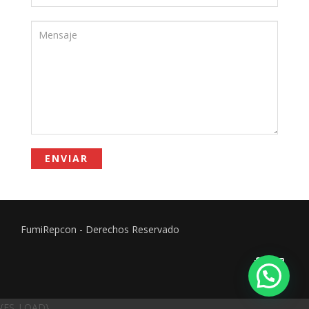
FumiRepcon - Derechos Reservado
{FS_LOAD}